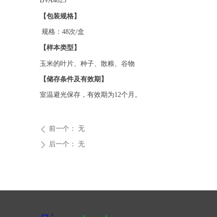
BVA4825
【包装规格】
规格：48
次
/盒
【
样本类型
】
玉米的叶片、种子、散粮、谷物
【储存条件及有效期】
室温避光保存，有效期为
12个月。
前一个：
无
ꄴ
后一个：
无
ꄲ